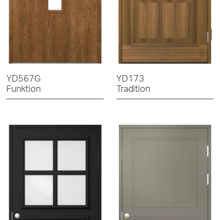
YD567G
YD173
Funktion
Tradition