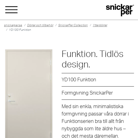
snickarper.se
Dörrar och tillbehör
SnickarPer Collection
Ytterdörrar
YD100 Funktion
Funktion. Tidlös
design.
YD100
Funktion
Formgivning SnickarPer
Med sin enkla, minimalistiska
formgivning passar våra dörrar i
Funktionserien bra till allt från
nybyggda som lite äldre hus –
och det mesta däremellan.