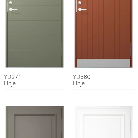
YD271
YD560
Linje
Linje