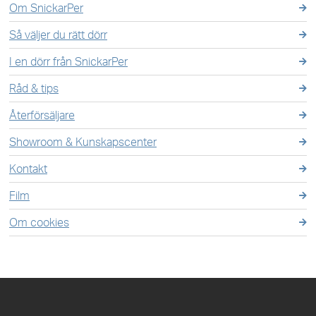
Om SnickarPer
Så väljer du rätt dörr
I en dörr från SnickarPer
Råd & tips
Återförsäljare
Showroom & Kunskapscenter
Kontakt
Film
Om cookies