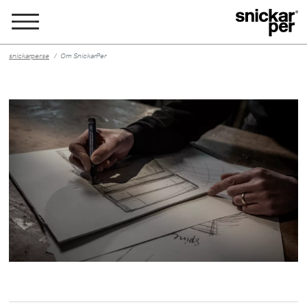
snickarper.se
Om SnickarPer