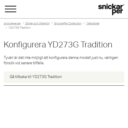
snickarper.se
Dörrar och tillbehör
SnickarPer Collection
Ytterdörrar
YD273G Tradition
Konfigurera YD273G
Tradition
Tyvärr är det inte möjligt att konfigurera denna modell just nu, vänligen
försök vid senare tillfälle.
Gå tillbaka till YD273G Tradition