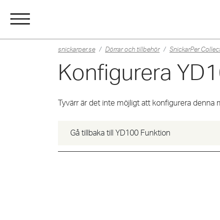
snickarper.se
Dörrar och tillbehör
SnickarPer Collec
Konfigurera YD
Tyvärr är det inte möjligt att konfigurera denna mo
Gå tillbaka till YD100 Funktion